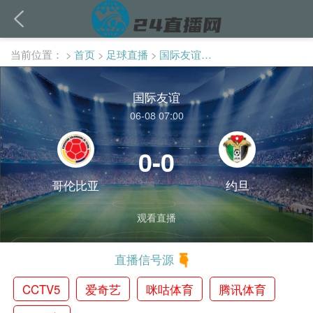
当前位置：
>
首页
>
足球直播
>
国际友谊直播
国际友谊
06-08 07:00
0-0
哥伦比亚
约旦
观看直播
直播信号源
CCTV5
爱奇艺
咪咕体育
腾讯体育