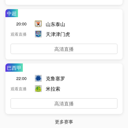
中超
山东泰山
20:00
天津津门虎
观看直播
高清直播
巴西甲
克鲁塞罗
22:00
米拉索
观看直播
高清直播
更多赛事