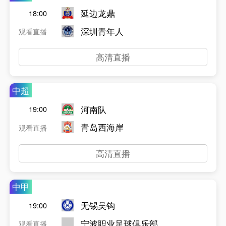
延边龙鼎
18:00
深圳青年人
观看直播
高清直播
中超
河南队
19:00
青岛西海岸
观看直播
高清直播
中甲
无锡吴钩
19:00
宁波职业足球俱乐部
观看直播