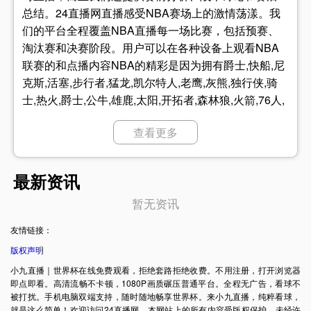
总结。24直播网直播感受NBA赛场上的激情荡漾。我
们的平台全程覆盖NBA直播每一场比赛，包括预赛、
淘汰赛和决赛阶段。用户可以在各种设备上观看NBA
联赛的和点播内容NBA的精彩是因为拥有爵士,快船,尼
克斯,活塞,步行者,猛龙,凯尔特人,老鹰,灰熊,独行侠,骑
士,热火,爵士,公牛,雄鹿,太阳,开拓者,森林狼,火箭,76人,
篮网,国王,勇士,灰熊,公牛,奇才,雷霆,掘金,湖人,快船,森
查看更多
林狼,步行者,76人,魔术,骑士,鹈鹕,活塞,太阳,黄蜂,雄鹿,
国王,凯尔特人,马刺,爵士,快船,奇才,雷霆,独行侠,火箭,
篮网,公牛,湖人,尼克斯,勇士,老鹰,灰熊,热火,猛龙,掘金,
最新资讯
开拓者等强壮的队伍球员，带来每一场精彩的比赛！
暂无资讯
友情链接：
版权声明
小九直播｜世界杯在线免费观看，拒绝套路拒绝收费。不用注册，打开浏览器
即点即看。高清流畅不卡顿，1080P画质碾压普通平台。全程无广告，看球不
被打扰。手机电脑双端支持，随时随地畅享世界杯。来小九直播，纯粹看球，
就是这么简单！欢迎访问24直播网，本网站上的所有内容受版权保护。未经许