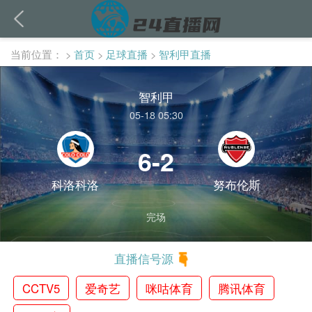
当前位置：
>
首页
>
足球直播
>
智利甲直播
智利甲
05-18 05:30
6-2
科洛科洛
努布伦斯
完场
直播信号源
CCTV5
爱奇艺
咪咕体育
腾讯体育