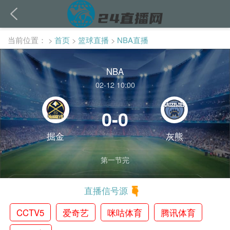
当前位置：
>
首页
>
篮球直播
>
NBA直播
NBA
02-12 10:00
0-0
掘金
灰熊
第一节完
直播信号源
CCTV5
爱奇艺
咪咕体育
腾讯体育