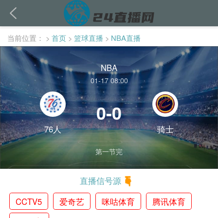
当前位置：
>
首页
>
篮球直播
>
NBA直播
NBA
01-17 08:00
0-0
76人
骑士
第一节完
直播信号源
CCTV5
爱奇艺
咪咕体育
腾讯体育