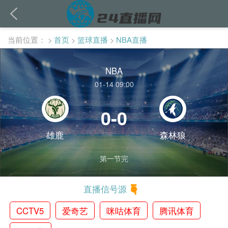
当前位置：
>
首页
>
篮球直播
>
NBA直播
NBA
01-14 09:00
0-0
雄鹿
森林狼
第一节完
直播信号源
CCTV5
爱奇艺
咪咕体育
腾讯体育