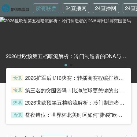
所有联赛
24直播网
24直播网
24
英超
世界杯
韩
2026世欧预第五档暗流解析：冷门制造者的DNA与附加赛突围密码2026世欧预第五档暗流解析：冷门制造者的DNA与附加赛突围密码
2026扩军后1/16决赛：转播商赛程编排策略与广告收益模型重构
快讯
henian
第三名的突围密码：比净胜球更关键的出线法则
快讯
henian
2026世欧预第五档暗流解析：冷门制造者的DNA与附加赛突围密码
热讯
henian
昼夜错位：世界杯北美时区如何“撕裂”欧洲球迷的生理时钟
热讯
henian