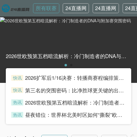
所有联赛
24直播网
24直播网
24
英超
世界杯
韩
2026世欧预第五档暗流解析：冷门制造者的DNA与附加赛突围密码2026世欧预第五档暗流解析：冷门制造者的DNA与附加赛突围密码
2026扩军后1/16决赛：转播商赛程编排策略与广告收益模型重构
快讯
henian
第三名的突围密码：比净胜球更关键的出线法则
快讯
henian
2026世欧预第五档暗流解析：冷门制造者的DNA与附加赛突围密码
热讯
henian
昼夜错位：世界杯北美时区如何“撕裂”欧洲球迷的生理时钟
热讯
henian