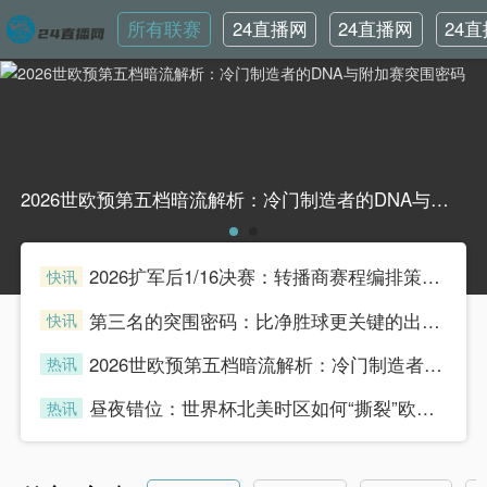
所有联赛
24直播网
24直播网
24
英超
世界杯
韩
2026世欧预第五档暗流解析：冷门制造者的DNA与附加赛突围密码2026世欧预第五档暗流解析：冷门制造者的DNA与附加赛突围密码
2026扩军后1/16决赛：转播商赛程编排策略与广告收益模型重构
快讯
henian
第三名的突围密码：比净胜球更关键的出线法则
快讯
henian
2026世欧预第五档暗流解析：冷门制造者的DNA与附加赛突围密码
热讯
henian
昼夜错位：世界杯北美时区如何“撕裂”欧洲球迷的生理时钟
热讯
henian