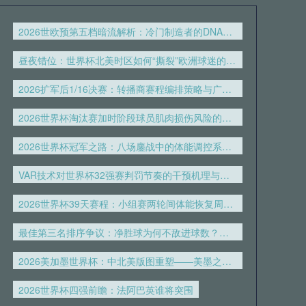
2026世欧预第五档暗流解析：冷门制造者的DNA与附加赛突围密码
昼夜错位：世界杯北美时区如何“撕裂”欧洲球迷的生理时钟
2026扩军后1/16决赛：转播商赛程编排策略与广告收益模型重构
2026世界杯淘汰赛加时阶段球员肌肉损伤风险的实证评估
2026世界杯冠军之路：八场鏖战中的体能调控系统构建与实战策略
VAR技术对世界杯32强赛判罚节奏的干预机理与效果分析
2026世界杯39天赛程：小组赛两轮间体能恢复周期的专业评估
最佳第三名排序争议：净胜球为何不敌进球数？——美加墨世界杯规则解读
2026美加墨世界杯：中北美版图重塑——美墨之外的“第三极”力量崛起
2026世界杯四强前瞻：法阿巴英谁将突围