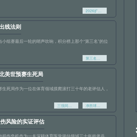
2026扩军后1/16决赛：转播商赛程编排策略与广告收益模型重构
出线法则
小组赛最后一轮的哨声吹响，积分榜上那个“第三名”的位
第三名的突围密码：比净胜球更关键的出线法则
北美世预赛生死局
赛生死局作为一位在体育领域摸爬滚打三十年的老评估人，
三强同分绝境
净胜球成最后判官——北美世预赛生死局
损伤风险的实证评估
的肌肉损伤危机作为一名深耕体育医学评估领域三十年的老兵，