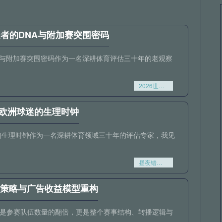
造者的DNA与附加赛突围密码
NA与附加赛突围密码作为一名深耕体育评估三十年的老观察
2026世欧预第五档暗流解析：冷门制造者的DNA与附加赛突围密码
”欧洲球迷的生理时钟
的生理时钟作为一名深耕体育领域三十年的评估专家，我见
昼夜错位：世界杯北美时区如何“撕裂”欧洲球迷的生理时钟
编排策略与广告收益模型重构
仅仅是参赛队伍数量的翻倍，更是整个赛事结构、转播逻辑与