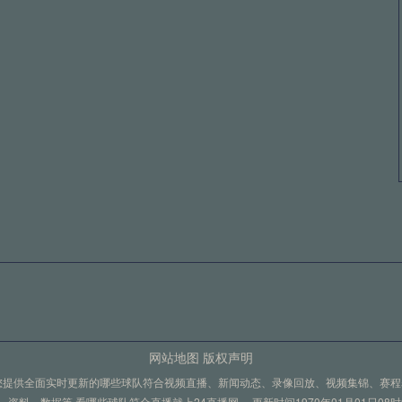
高原主场：非洲世界杯预选赛的隐形杀手
间体能恢复周期的专业评估
复周期的专业评估作为一名跟踪研究足球运动科学三十余年的
2026世界杯39天赛程：小组赛两轮间体能恢复周期的专业评估
进球数？——美加墨世界杯规则解读
——美加墨世界杯规则解读作为一名从事体育评估工作30年
最佳第三名排序争议：净胜球为何不敌进球数？——美加墨世界杯规则解读
途客场对球员状态的深层影响
网站地图
版权声明
您提供全面实时更新的哪些球队符合视频直播、新闻动态、录像回放、视频集锦、赛
命凌晨四点的多哈，当大部分城市还在沉睡，中国国家队的
资料、数据等,看哪些球队符合直播就上24直播网。 更新时间1970年01月01日08时