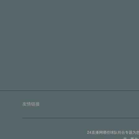
2026世界杯39天赛程：小组赛两轮
2026世界杯39天赛程：小组赛两轮间体能恢
评
最佳第三名排序争议：净胜球为何不敌
最佳第三名排序争议：净胜球为何不敌进球数？
的老
友情链接
洲际远征的隐形消耗：世界杯预选赛长
24直播网哪些球队符合专题为
洲际远征的隐形消耗：当国足将士在云端燃烧生
星、图片、