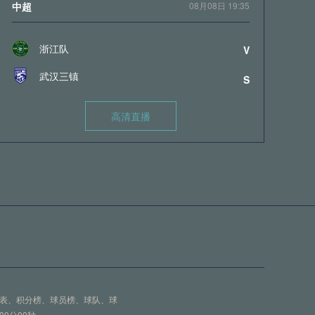
中超
08月08日 19:35
浙江队
V
武汉三镇
S
高清直播
中超
08月08日 19:35
大连英博
V
辽宁铁人
S
高清直播
程表、积分榜、球员榜、球队、球
00分00秒