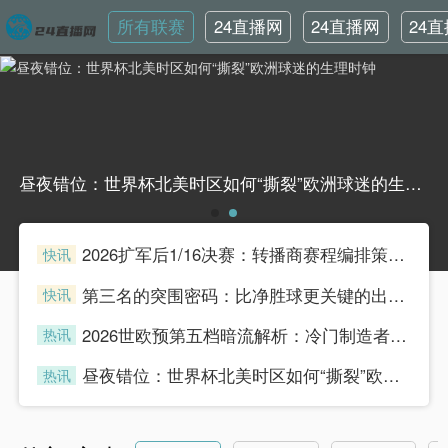
所有联赛
24直播网
24直播网
24
英超
世界杯
韩
昼夜错位：世界杯北美时区如何“撕裂”欧洲球迷的生理时钟昼夜错位：世界杯北美时区如何“撕裂”欧洲球迷的生理时钟
2026扩军后1/16决赛：转播商赛程编排策略与广告收益模型重构
快讯
henian
第三名的突围密码：比净胜球更关键的出线法则
快讯
henian
2026世欧预第五档暗流解析：冷门制造者的DNA与附加赛突围密码
热讯
henian
昼夜错位：世界杯北美时区如何“撕裂”欧洲球迷的生理时钟
热讯
henian