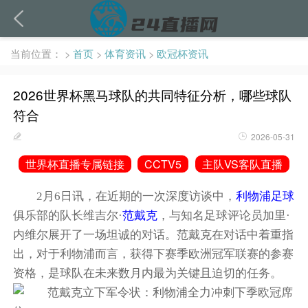
当前位置：
>
首页
>
体育资讯
>
欧冠杯资讯
2026世界杯黑马球队的共同特征分析，哪些球队
符合
2026-05-31
世界杯直播专属链接
CCTV5
主队VS客队直播
2月6日讯，在近期的一次深度访谈中，
利物浦
足球
俱乐部的队长维吉尔·
范戴克
，与知名足球评论员加里·
内维尔展开了一场坦诚的对话。范戴克在对话中着重指
出，对于利物浦而言，获得下赛季欧洲冠军联赛的参赛
资格，是球队在未来数月内最为关键且迫切的任务。