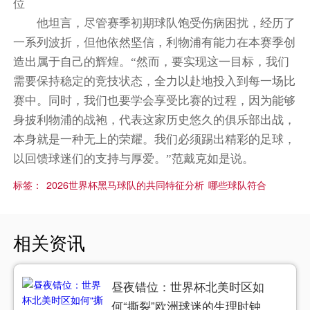
他坦言，尽管赛季初期球队饱受伤病困扰，经历了
一系列波折，但他依然坚信，利物浦有能力在本赛季创
造出属于自己的辉煌。“然而，要实现这一目标，我们
需要保持稳定的竞技状态，全力以赴地投入到每一场比
赛中。同时，我们也要学会享受比赛的过程，因为能够
身披利物浦的战袍，代表这家历史悠久的俱乐部出战，
本身就是一种无上的荣耀。我们必须踢出精彩的足球，
以回馈球迷们的支持与厚爱。”范戴克如是说。
标签：
2026世界杯黑马球队的共同特征分析
哪些球队符合
相关资讯
昼夜错位：世界杯北美时区如
何“撕裂”欧洲球迷的生理时钟