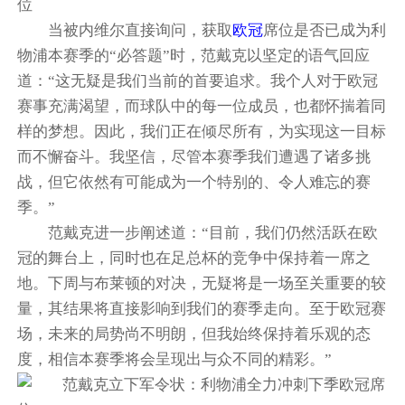
当被内维尔直接询问，获取
欧冠
席位是否已成为利
物浦本赛季的“必答题”时，范戴克以坚定的语气回应
道：“这无疑是我们当前的首要追求。我个人对于欧冠
赛事充满渴望，而球队中的每一位成员，也都怀揣着同
样的梦想。因此，我们正在倾尽所有，为实现这一目标
而不懈奋斗。我坚信，尽管本赛季我们遭遇了诸多挑
战，但它依然有可能成为一个特别的、令人难忘的赛
季。”
范戴克进一步阐述道：“目前，我们仍然活跃在欧
冠的舞台上，同时也在足总杯的竞争中保持着一席之
地。下周与布莱顿的对决，无疑将是一场至关重要的较
量，其结果将直接影响到我们的赛季走向。至于欧冠赛
场，未来的局势尚不明朗，但我始终保持着乐观的态
度，相信本赛季将会呈现出与众不同的精彩。”