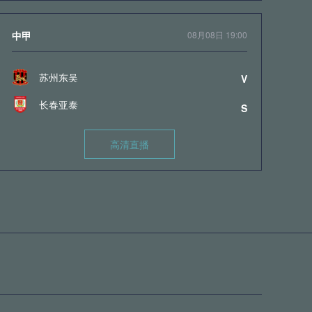
中甲
08月08日 19:00
苏州东吴
V
长春亚泰
S
高清直播
中甲
08月08日 19:30
石家庄功夫
V
陕西联合月亮泊队
S