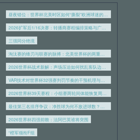
昼夜错位：世界杯北美时区如何“撕裂”欧洲球迷的生理时钟
2026扩军后1/16决赛：转播商赛程编排策略与广告收益模型重构
三强同分绝境
淘汰赛的锋刃与联赛的脉搏：北美世界杯的两重节奏
2026世界杯战术新解：声场压迫如何扰乱客队边线球部署——以Lumen Field为例
VAR技术对世界杯32强赛判罚节奏的干预机理与效果分析
2026世界杯39天赛程：小组赛两轮间体能恢复周期的专业评估
最佳第三名排序争议：净胜球为何不敌进球数？——美加墨世界杯规则解读
2026世界杯四强前瞻：法阿巴英谁将突围
“橙军领衔F组