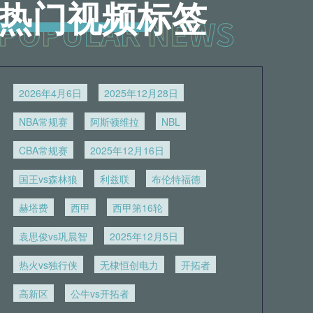
热门视频标签
2026年4月6日
2025年12月28日
NBA常规赛
阿斯顿维拉
NBL
CBA常规赛
2025年12月16日
国王vs森林狼
利兹联
布伦特福德
赫塔费
西甲
西甲第16轮
袁思俊vs巩晨智
2025年12月5日
热火vs独行侠
无棣恒创电力
开拓者
高新区
公牛vs开拓者