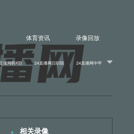
播
体育资讯
录像回放
4直播网韩K联
24直播网日职联
24直播网中甲
播网意甲
24直播网法甲
24直播网西甲
BA
24直播网英超
24直播网韩K联
网亚洲杯
24直播网欧联杯
24直播网意甲
冠杯
24直播网中超
24直播网NBA
相关录像