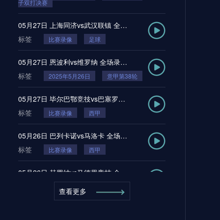
场录像
子双打决赛
05月27日 上海同济vs武汉联镇 全场录像
05月23日 深圳青年人vs大连英博 全
场录像回放
标签
比赛录像
足球
05月23日 延边龙鼎vs青岛西海岸 全
05月27日 恩波利vs维罗纳 全场录像回放
场录像回放
标签
2025年5月26日
意甲第38轮
05月22日 定南赣联vs云南玉昆 全场
05月27日 毕尔巴鄂竞技vs巴塞罗那 全场录像
录像回放
标签
比赛录像
西甲
05月22日 延边龙鼎vs青岛西海岸 全
05月26日 巴列卡诺vs马洛卡 全场录像
场录像
标签
比赛录像
西甲
05月22日 水晶宫vs狼队 全场录像回
05月26日 赫罗纳vs马德里竞技 全场录像回放
放
标签
2025年5月25日
西甲第38轮
查看更多
05月21日 拉斯帕尔马斯vs莱加内斯
05月26日 马来西亚羽毛球大师赛混双决赛 蒋振邦/魏雅欣vs冯彦哲/黄东萍 全场录像回放
全场录像回放