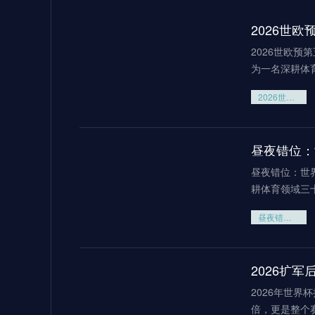
2026世欧预
为一名深耕体
2026世欧预第五档暗流解析：冷门制造者的DNA与附加赛突围密码
昼夜错位：世
耕体育领域三
昼夜错位：世界杯北美时区如何“撕裂”欧洲球迷的生理时钟
2026年世界
倍，更是整个