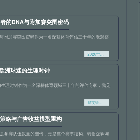
造者的DNA与附加赛突围密码
NA与附加赛突围密码作为一名深耕体育评估三十年的老观察
2026世欧预第五档暗流解析：冷门制造者的DNA与附加赛突围密码
”欧洲球迷的生理时钟
的生理时钟作为一名深耕体育领域三十年的评估专家，我见
昼夜错位：世界杯北美时区如何“撕裂”欧洲球迷的生理时钟
编排策略与广告收益模型重构
仅仅是参赛队伍数量的翻倍，更是整个赛事结构、转播逻辑与