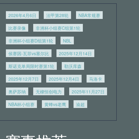
2026年4月6日
法甲第28轮
NBA常规赛
比赛录像
非洲杯小组赛C组第1轮
非洲杯小组赛D组第1轮
NBL
侯赛因-瓦菲vs塞尔比
2025年12月14日
斯诺克单局限时赛第1轮
勒沃库森
2025年12月7日
2025年12月4日
马洛卡
奥萨苏纳
无棣恒创电力
2025年11月27日
NBA杯小组赛
黄蜂vs老鹰
渝超