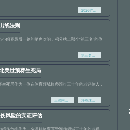
2026扩军后1/16决赛：转播商赛程编排策略与广告收益模型重构
出线法则
小组赛最后一轮的哨声吹响，积分榜上那个“第三名”的位
第三名的突围密码：比净胜球更关键的出线法则
北美世预赛生死局
赛生死局作为一位在体育领域摸爬滚打三十年的老评估人，
三强同分绝境
净胜球成最后判官——北美世预赛生死局
损伤风险的实证评估
的肌肉损伤危机作为一名深耕体育医学评估领域三十年的老兵，