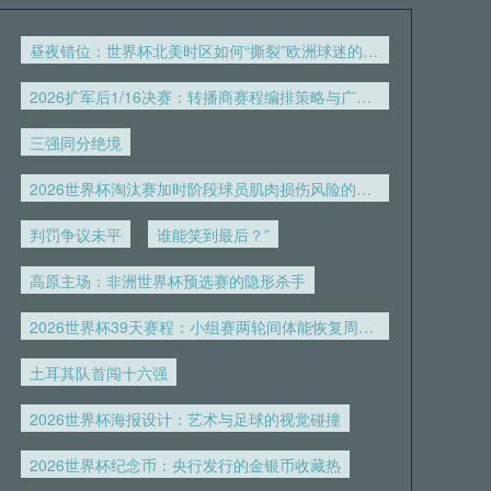
昼夜错位：世界杯北美时区如何“撕裂”欧洲球迷的生理时钟
2026扩军后1/16决赛：转播商赛程编排策略与广告收益模型重构
三强同分绝境
2026世界杯淘汰赛加时阶段球员肌肉损伤风险的实证评估
判罚争议未平
谁能笑到最后？”
高原主场：非洲世界杯预选赛的隐形杀手
2026世界杯39天赛程：小组赛两轮间体能恢复周期的专业评估
土耳其队首闯十六强
2026世界杯海报设计：艺术与足球的视觉碰撞
2026世界杯纪念币：央行发行的金银币收藏热