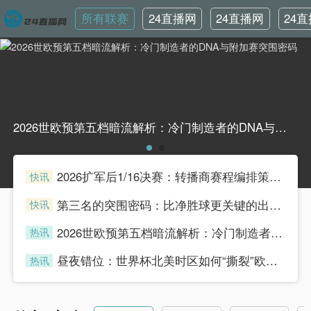
所有联赛
24直播网
24直播网
24
英超
世界杯
韩
2026世欧预第五档暗流解析：冷门制造者的DNA与附加赛突围密码2026世欧预第五档暗流解析：冷门制造者的DNA与附加赛突围密码
2026扩军后1/16决赛：转播商赛程编排策略与广告收益模型重构
快讯
henian
第三名的突围密码：比净胜球更关键的出线法则
快讯
henian
2026世欧预第五档暗流解析：冷门制造者的DNA与附加赛突围密码
热讯
henian
昼夜错位：世界杯北美时区如何“撕裂”欧洲球迷的生理时钟
热讯
henian