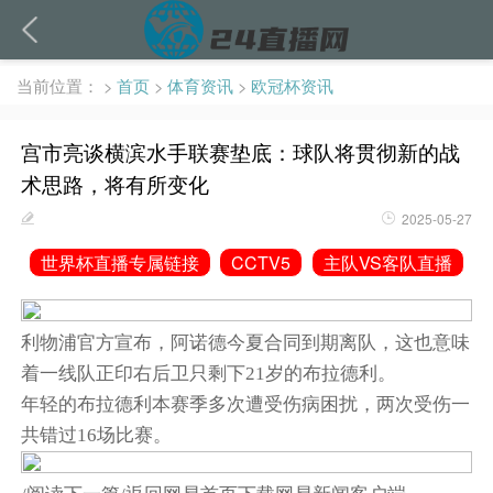
当前位置：
>
首页
>
体育资讯
>
欧冠杯资讯
宫市亮谈横滨水手联赛垫底：球队将贯彻新的战
术思路，将有所变化
2025-05-27
世界杯直播专属链接
CCTV5
主队VS客队直播
利物浦官方宣布，阿诺德今夏合同到期离队，这也意味
着一线队正印右后卫只剩下21岁的布拉德利。
年轻的布拉德利本赛季多次遭受伤病困扰，两次受伤一
共错过16场比赛。