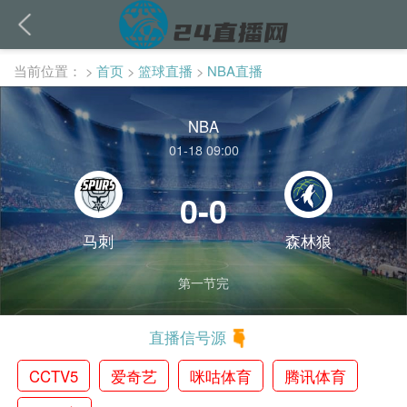
当前位置：
>
首页
>
篮球直播
>
NBA直播
NBA
01-18 09:00
0-0
马刺
森林狼
第一节完
直播信号源
CCTV5
爱奇艺
咪咕体育
腾讯体育