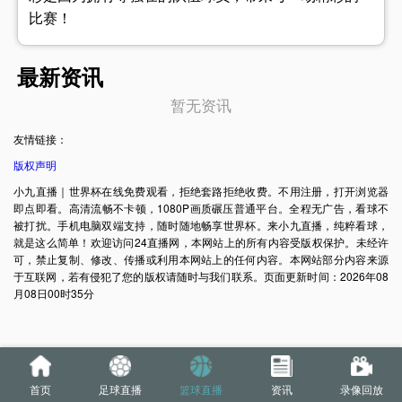
比赛！
最新资讯
暂无资讯
友情链接：
版权声明
小九直播｜世界杯在线免费观看，拒绝套路拒绝收费。不用注册，打开浏览器
即点即看。高清流畅不卡顿，1080P画质碾压普通平台。全程无广告，看球不
被打扰。手机电脑双端支持，随时随地畅享世界杯。来小九直播，纯粹看球，
就是这么简单！欢迎访问24直播网，本网站上的所有内容受版权保护。未经许
可，禁止复制、修改、传播或利用本网站上的任何内容。本网站部分内容来源
于互联网，若有侵犯了您的版权请随时与我们联系。页面更新时间：2026年08
月08日00时35分
首页
足球直播
篮球直播
资讯
录像回放